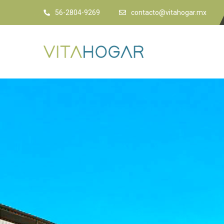
56-2804-9269
contacto@vitahogar.mx